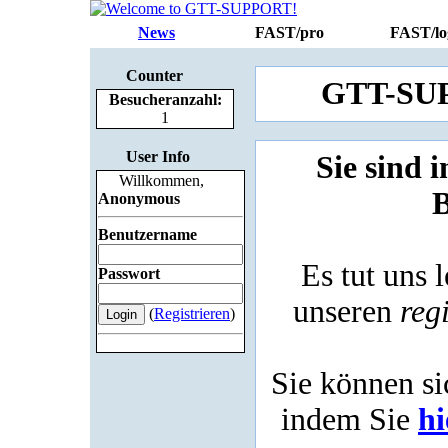
News
FAST/pro
FAST/lo
Counter
GTT-SUPP
Besucheranzahl:
1
User Info
Sie sind 
Willkommen,
B
Anonymous
Benutzername
Es tut uns l
Passwort
unseren
reg
(
Registrieren
)
Sie können sic
indem Sie
hi