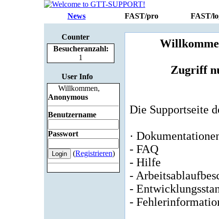
News
FAST/pro
FAST/lo
Counter
Willkomme
Besucheranzahl:
1
Zugriff n
User Info
Willkommen,
Anonymous
Die Supportseite d
Benutzername
Passwort
· Dokumentatione
- FAQ
(
Registrieren
)
- Hilfe
- Arbeitsablaufbe
- Entwicklungssta
- Fehlerinformati